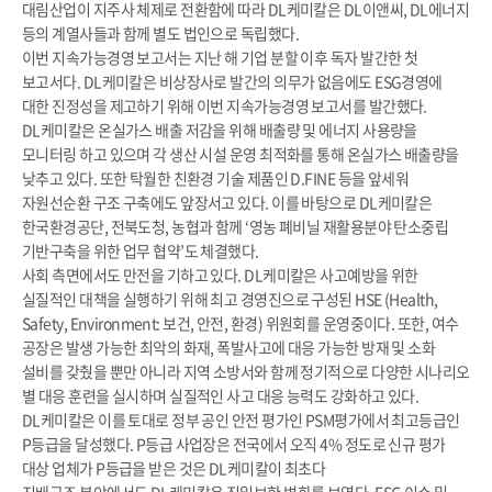
대림산업이 지주사 체제로 전환함에 따라 DL케미칼은 DL이앤씨, DL에너지
등의 계열사들과 함께 별도 법인으로 독립했다.
이번 지속가능경영 보고서는 지난 해 기업 분할 이후 독자 발간한 첫
보고서다. DL케미칼은 비상장사로 발간의 의무가 없음에도 ESG경영에
대한 진정성을 제고하기 위해 이번 지속가능경영 보고서를 발간했다.
DL케미칼은 온실가스 배출 저감을 위해 배출량 및 에너지 사용량을
모니터링 하고 있으며 각 생산 시설 운영 최적화를 통해 온실가스 배출량을
낮추고 있다. 또한 탁월한 친환경 기술 제품인 D.FINE 등을 앞세워
자원선순환 구조 구축에도 앞장서고 있다. 이를 바탕으로 DL케미칼은
한국환경공단, 전북도청, 농협과 함께 ‘영농 폐비닐 재활용분야 탄소중립
기반구축을 위한 업무 협약’도 체결했다.
사회 측면에서도 만전을 기하고 있다. DL케미칼은 사고예방을 위한
실질적인 대책을 실행하기 위해 최고 경영진으로 구성된 HSE (Health,
Safety, Environment: 보건, 안전, 환경) 위원회를 운영중이다. 또한, 여수
공장은 발생 가능한 최악의 화재, 폭발사고에 대응 가능한 방재 및 소화
설비를 갖췄을 뿐만 아니라 지역 소방서와 함께 정기적으로 다양한 시나리오
별 대응 훈련을 실시하며 실질적인 사고 대응 능력도 강화하고 있다.
DL케미칼은 이를 토대로 정부 공인 안전 평가인 PSM평가에서 최고등급인
P등급을 달성했다. P등급 사업장은 전국에서 오직 4% 정도로 신규 평가
대상 업체가 P등급을 받은 것은 DL케미칼이 최초다
지배구조 분야에서도 DL케미칼은 진일보한 변화를 보였다. ESG 이슈 및