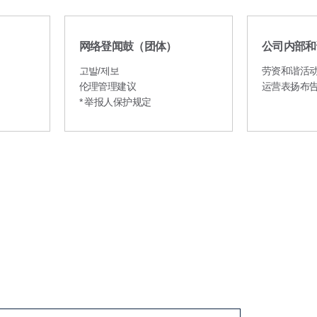
网络登闻鼓（团体）
公司内部和
고발/제보
劳资和谐活
伦理管理建议
运营表扬布
* 举报人保护规定