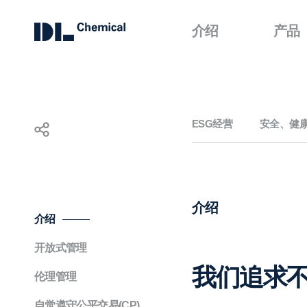
介绍
产品
KOR
ENG
CHN
ESG经营
安全、健康
正
道
经
介绍
营
介绍
开放式管理
我们追求不
伦理管理
自觉遵守公平交易(CP)